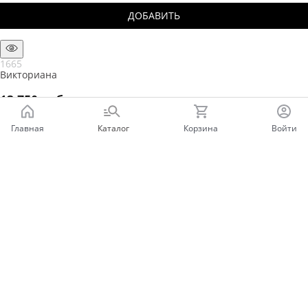
ДОБАВИТЬ
1665
Викториана
13 750
 руб.
ДОБАВИТЬ
Главная
Каталог
Корзина
Войти
Мы в соц сетях
Информация
Бонусная карта
Личный кабинет